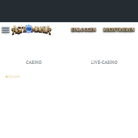
EINLOGGEN
REGISTRIEREN
CASINO
LIVE-CASINO
Zurück