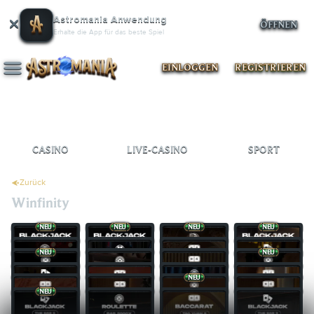
Astromania Anwendung
ÖFFNEN
Erhalte die App für das beste Spiel
EINLOGGEN
REGISTRIEREN
CASINO
LIVE-CASINO
SPORT
Zurück
Winfinity
NEU
NEU
NEU
NEU
NEU
NEU
NEU
NEU