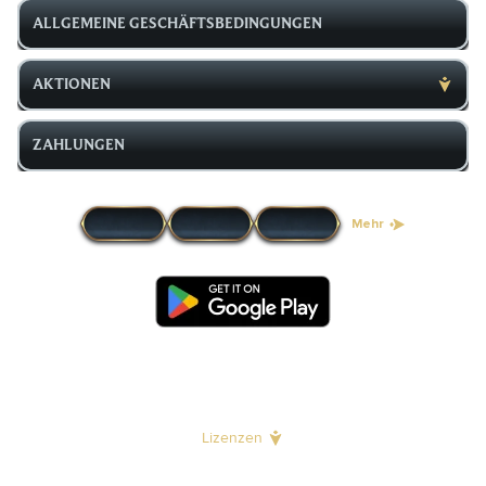
ALLGEMEINE GESCHÄFTSBEDINGUNGEN
AKTIONEN
ZAHLUNGEN
Mehr
Lizenzen