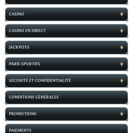
CASINO
CASINO EN DIRECT
JACKPOTS
PARIS SPORTIFS
SÉCURITÉ ET CONFIDENTIALITÉ
CONDITIONS GÉNÉRALES
PROMOTIONS
PAIEMENTS