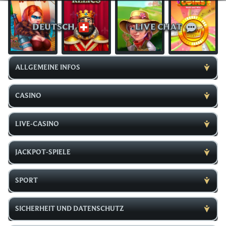
DEUTSCH
LIVE CHAT
ALLGEMEINE INFOS
CASINO
LIVE-CASINO
JACKPOT-SPIELE
SPORT
SICHERHEIT UND DATENSCHUTZ