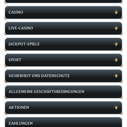
CASINO
LIVE-CASINO
JACKPOT-SPIELE
SPORT
SICHERHEIT UND DATENSCHUTZ
ALLGEMEINE GESCHÄFTSBEDINGUNGEN
AKTIONEN
ZAHLUNGEN