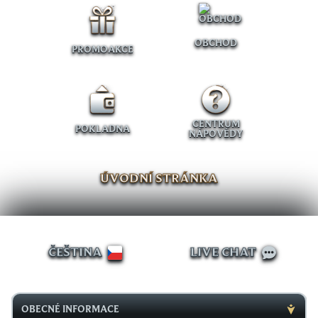
OBCHOD
PROMOAKCE
CENTRUM
POKLADNA
NÁPOVĚDY
ÚVODNÍ STRÁNKA
ČEŠTINA
LIVE CHAT
OBECNÉ INFORMACE