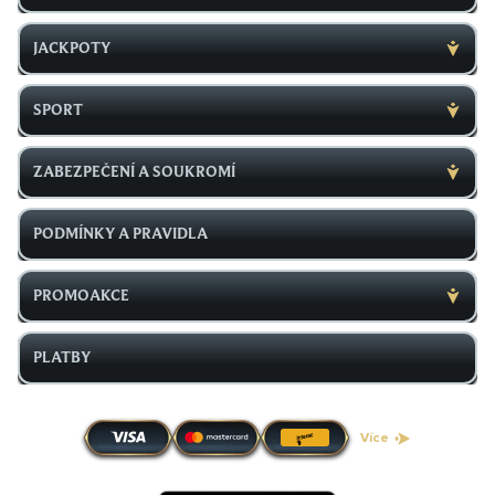
JACKPOTY
SPORT
ZABEZPEČENÍ A SOUKROMÍ
PODMÍNKY A PRAVIDLA
PROMOAKCE
PLATBY
Více