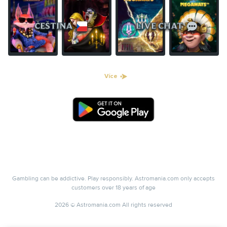
ČEŠTINA
LIVE CHAT
Více
Gambling can be addictive. Play responsibly.
Astromania.com
only accepts
customers over 18 years of age
2026 ©
Astromania.com
All rights reserved