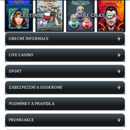
ČEŠTINA
LIVE CHAT
OBECNÉ INFORMACE
LIVE CASINO
SPORT
ZABEZPEČENÍ A SOUKROMÍ
PODMÍNKY A PRAVIDLA
PROMOAKCE