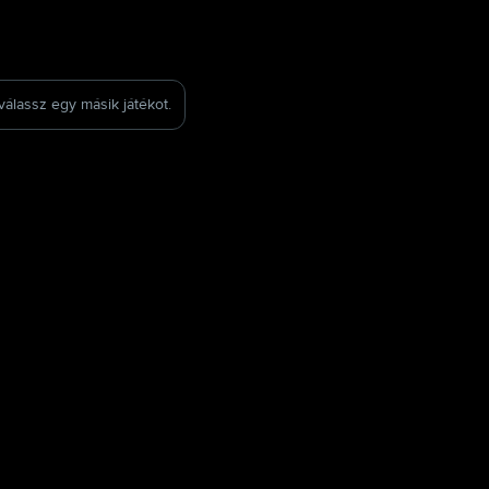
 válassz egy másik játékot.