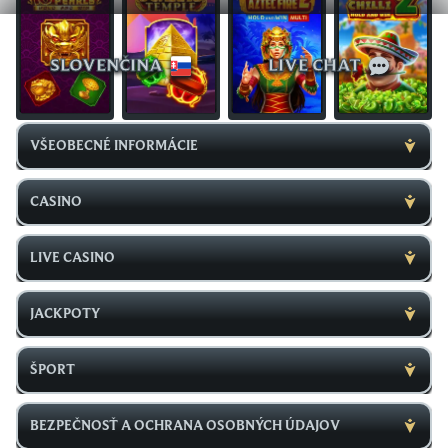
SLOVENČINA
LIVE CHAT
VŠEOBECNÉ INFORMÁCIE
CASINO
LIVE CASINO
JACKPOTY
ŠPORT
BEZPEČNOSŤ A OCHRANA OSOBNÝCH ÚDAJOV