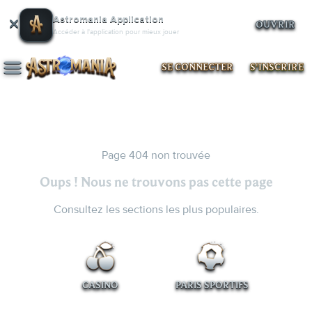
Astromania Application
OUVRIR
Accéder à l'application pour mieux jouer
SE CONNECTER
S'INSCRIRE
Page 404 non trouvée
Oups ! Nous ne trouvons pas cette page
Consultez les sections les plus populaires.
PARIS SPORTIFS
CASINO