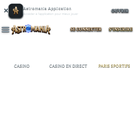
Astromania Application
OUVRIR
Accéder à l'application pour mieux jouer
SE CONNECTER
S'INSCRIRE
CASINO
CASINO EN DIRECT
PARIS SPORTIFS