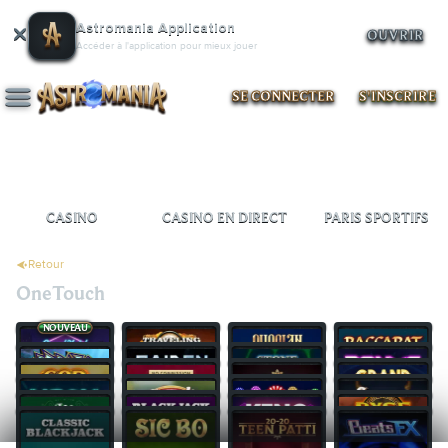
Astromania Application
OUVRIR
Accéder à l'application pour mieux jouer
SE CONNECTER
S'INSCRIRE
CASINO
CASINO EN DIRECT
PARIS SPORTIFS
Retour
OneTouch
NOUVEAU