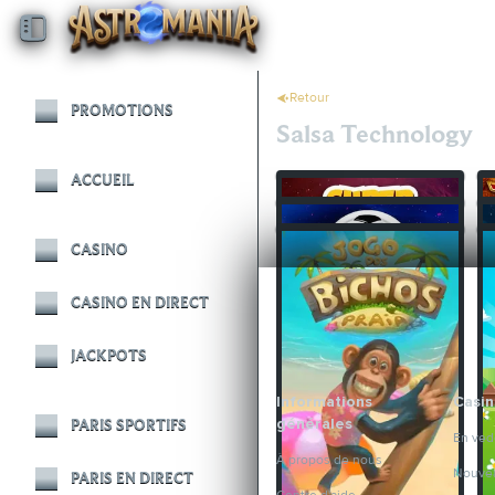
Retour
PROMOTIONS
Salsa Technology
JOUER
ACCUEIL
JOUER
JOUER
CASINO
CASINO EN DIRECT
DÉMO
DÉMO
JACKPOTS
DÉMO
Informations
Casi
générales
PARIS SPORTIFS
En ved
À propos de nous
Nouve
PARIS EN DIRECT