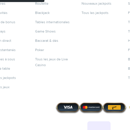
ires
Roulette
Nouveaux jackpots
S
vités
Blackjack
Tous les jackpots
F
 de bonus
Tables internationales
T
ays
Game Shows
T
n direct
Baccarat & dés
H
nstantanés
Poker
F
es à sous
Tous les jeux de Live
B
Casino
e table
B
s jackpots
T
s jeux