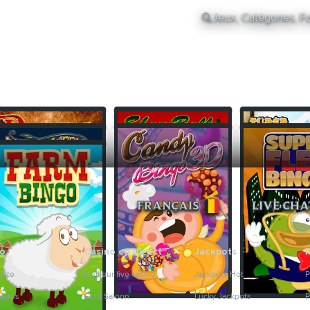
Jeux, Catégories, F
JOUER
JOUER
JOUE
JOUER
JOUER
JOUE
JOUER
DÉMO
DÉMO
DÉMO
FRANÇAIS
LIVE CHA
DÉMO
DÉMO
DÉMO
DÉMO
no
Casino en direct
Jackpots
P
ette
Meilleur live casino
Jackpots Hot
P
autés
Gold Saloon
Lucky Jackpots
P