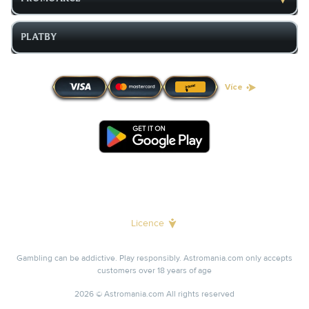
PLATBY
Více
Licence
Gambling can be addictive. Play responsibly.
Astromania.com
only accepts
customers over 18 years of age
2026 ©
Astromania.com
All rights reserved