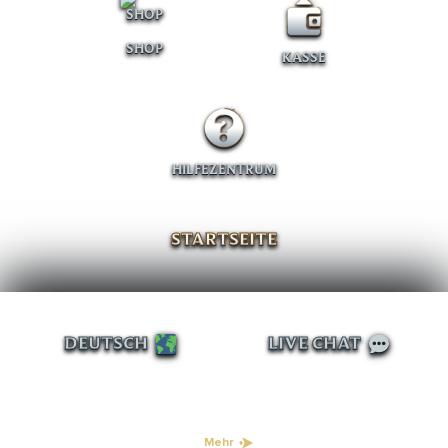
SHOP
KASSE
HILFEZENTRUM
STARTSEITE
DEUTSCH
LIVE CHAT
Mehr