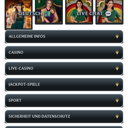
DEUTSCH
LIVE CHAT
ALLGEMEINE INFOS
CASINO
LIVE-CASINO
JACKPOT-SPIELE
SPORT
SICHERHEIT UND DATENSCHUTZ