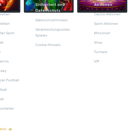
t
Sicherheit und
Aktionen
Datenschutz
wetten
Casino-Aktionen
Datenschutzhinweis
Wetten
Sport-Aktionen
Verantwortungsvolles
ller Sport
Missionen
Spielen
all
Shop
Cookie-Hinweis
s
Turniere
tennis
VIP
ckey
Allgemeine
can Football
Geschäftsbedingungen
tball
all
portarten
Mehr