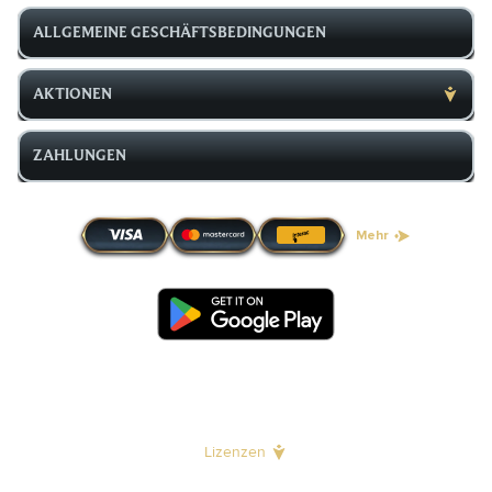
ALLGEMEINE GESCHÄFTSBEDINGUNGEN
AKTIONEN
ZAHLUNGEN
Mehr
Lizenzen