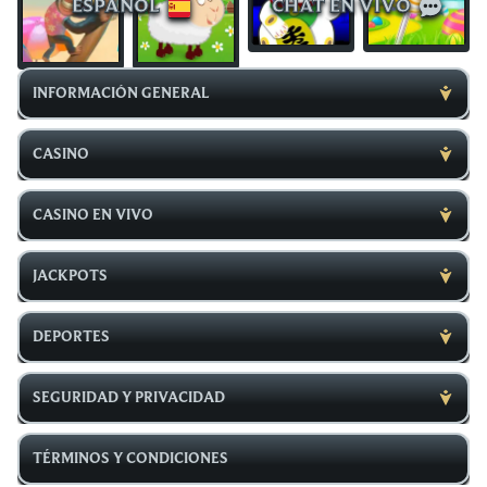
ESPAÑOL
CHAT EN VIVO
INFORMACIÓN GENERAL
CASINO
CASINO EN VIVO
JACKPOTS
DEPORTES
SEGURIDAD Y PRIVACIDAD
TÉRMINOS Y CONDICIONES