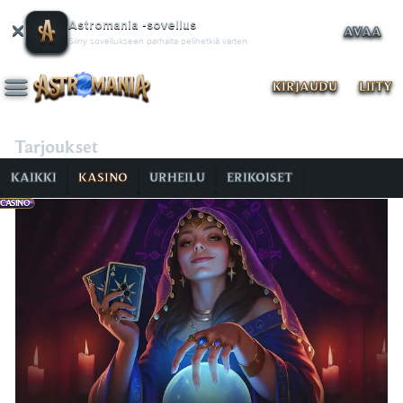
Astromania -sovellus
AVAA
Siirry sovellukseen parhaita pelihetkiä varten
KIRJAUDU
LIITY
Tarjoukset
KAIKKI
KASINO
URHEILU
ERIKOISET
CASINO