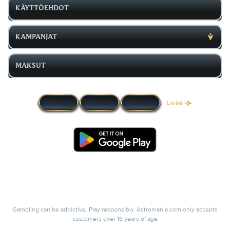
KÄYTTÖEHDOT
KAMPANJAT
MAKSUT
Lisää
Gambling can be addictive. Play responsibly.
Astromania.com
only accepts
customers over 18 years of age