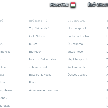
MAGYAR
ÉLŐ CHA
nó
Élő kaszinó
Jackpotok
Top élő kaszinó
Hot Jackpotok
S
Gold Saloon
Lucky Jackpotok
É
erű
Rulett
Új Jackpotok
V
ajnokság
Blackjack
Jutalomeső
L
ív
Nemzetközi asztalok
Napi Jackpotok
T
 Buys
Játékműsorok
Jackpot játék
A
ays
Baccarat & Kocka
Összes Jackpot
J
ékok
Póker
A
li játékok
Az összes élő kaszinó
K
gépek
B
 játékok
M