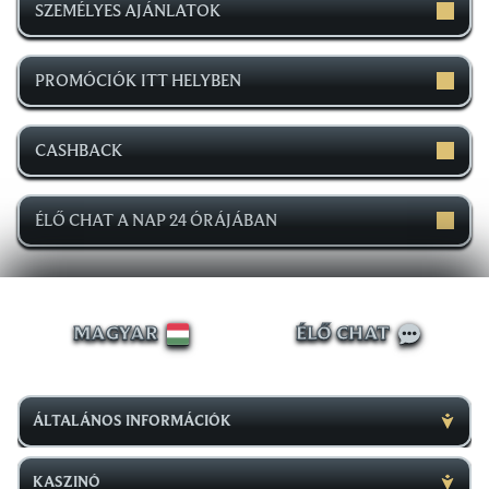
SZEMÉLYES AJÁNLATOK
PROMÓCIÓK ITT HELYBEN
CASHBACK
ÉLŐ CHAT A NAP 24 ÓRÁJÁBAN
MAGYAR
ÉLŐ CHAT
ÁLTALÁNOS INFORMÁCIÓK
KASZINÓ