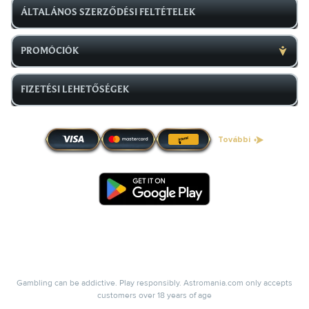
ÁLTALÁNOS SZERZŐDÉSI FELTÉTELEK
PROMÓCIÓK
FIZETÉSI LEHETŐSÉGEK
További
Gambling can be addictive. Play responsibly.
Astromania.com
only accepts
customers over 18 years of age