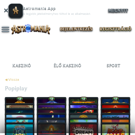
Astromania App
MEGNYIT
A legjobb játékélményhez töltsd le az alkalmazást.
BEJELENTKEZÉS
REGISZTRÁCIÓ
KASZINÓ
ÉLŐ KASZINÓ
SPORT
Vissza
Popiplay
ÚJ
ÚJ
ÚJ
ÚJ