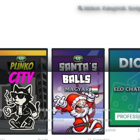
Játékok, Kategóriák, Szolg
JÁTÉK
JÁTÉK
JÁTÉ
JÁTÉK
JÁTÉK
ÚJ
ÚJ
DEMÓ
MAGYAR
DEMÓ
ÉLŐ CHA
DEMÓ
DEMÓ
DEMÓ
nó
Élő kaszinó
Jackpotok
Top élő kaszinó
Hot Jackpotok
S
Gold Saloon
Lucky Jackpotok
É