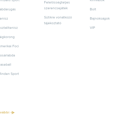
irtuális sport
Kihívások
Felelősségteljes
szerencsejáték
abdarúgás
Bolt
Sütikre vonatkozó
enisz
Bajnokságok
tájékoztató
sztalitenisz
VIP
égkorong
merikai Foci
Általános
Szerződési
osárlabda
Feltételek
aseball
inden Sport
vábbi