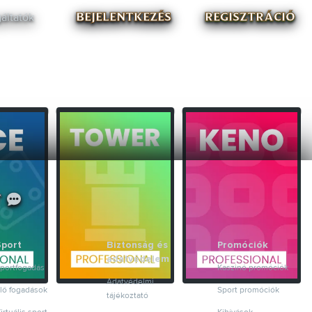
BEJELENTKEZÉS
REGISZTRÁCIÓ
áltatók
K
JÁTÉK
JÁTÉK
T
DEMÓ
DEMÓ
Sport
Biztonság és
Promóciók
adatvédelem
portfogadás
Kaszinó promóciók
Adatvédelmi
lő fogadások
Sport promóciók
tájékoztató