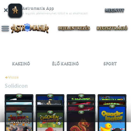
Astromania App
MEGNYIT
A legjobb játékélményhez töltsd le az alkalmazást.
BEJELENTKEZÉS
REGISZTRÁCIÓ
KASZINÓ
ÉLŐ KASZINÓ
SPORT
Vissza
Solidicon
ÚJ
ÚJ
ÚJ
ÚJ
ÚJ
ÚJ
ÚJ
ÚJ