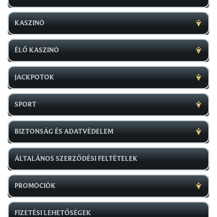
KASZINÓ
ÉLŐ KASZINÓ
JACKPOTOK
SPORT
BIZTONSÁG ÉS ADATVÉDELEM
ÁLTALÁNOS SZERZŐDÉSI FELTÉTELEK
PROMÓCIÓK
FIZETÉSI LEHETŐSÉGEK