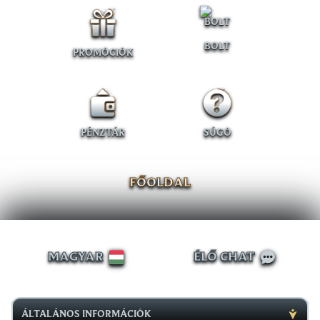
BOLT
PROMÓCIÓK
PÉNZTÁR
SÚGÓ
FŐOLDAL
MAGYAR
ÉLŐ CHAT
ÁLTALÁNOS INFORMÁCIÓK