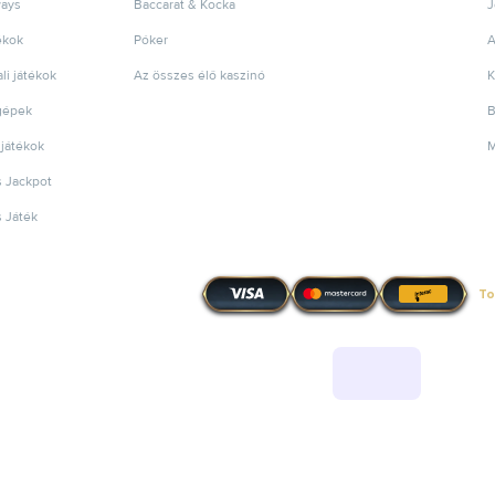
ays
Baccarat & Kocka
J
ékok
Póker
A
li játékok
Az összes élő kaszinó
K
gépek
B
 játékok
M
 Jackpot
 Játék
To