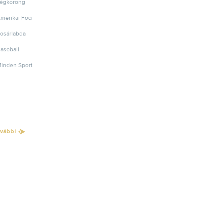
égkorong
merikai Foci
Általános
Szerződési
osárlabda
Feltételek
aseball
inden Sport
vábbi