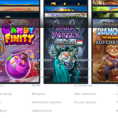
JÁTÉK
JÁTÉK
JÁTÉ
DEMÓ
DEMÓ
DEMÓ
JÁTÉK
JÁTÉK
JÁTÉ
JÁTÉK
JÁTÉK
JÁTÉ
DEMÓ
DEMÓ
DEMÓ
JÁTÉK
JÁTÉK
JÁTÉ
DEMÓ
DEMÓ
DEMÓ
DEMÓ
DEMÓ
DEMÓ
DEMÓ
DEMÓ
DEMÓ
MAGYAR
ÉLŐ CHA
DEMÓ
DEMÓ
DEMÓ
DEMÓ
DEMÓ
DEMÓ
nó
Élő kaszinó
Jackpotok
Top élő kaszinó
Hot Jackpotok
S
Gold Saloon
Lucky Jackpotok
É
erű
Rulett
Új Jackpotok
V
ajnokság
Blackjack
Napi Jackpotok
L
ív
Nemzetközi asztalok
Összes Jackpot
T
 Buys
Játékműsorok
A