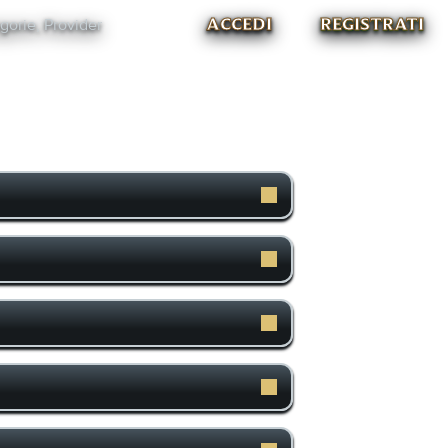
ACCEDI
REGISTRATI
gorie, Provider