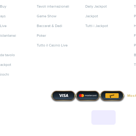
 Buy
Tavoli internazionali
Daily Jackpot
T
ays
Game Show
Jackpot
P
Live
Baccarat & Dadi
Tutti i Jackpot
H
istantanei
Poker
F
Tutto il Casinò Live
P
da tavolo
B
 Jackpot
T
 Giochi
Most