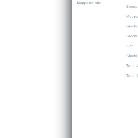
Mappa del sito
Bonus
Megaw
Giochi 
Pagamenti
Giochi 
Slot
Giochi 
Tutti i
Tutti i