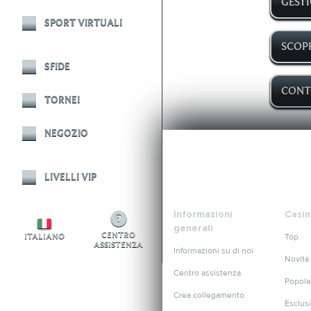
GESTI
SPORT VIRTUALI
SCOPR
SFIDE
CONT
TORNEI
NEGOZIO
LIVELLI VIP
Informazioni
Casi
generali
CENTRO
ITALIANO
Top
ASSISTENZA
Informazioni su di noi
Novità
Centro assistenza
Popola
Crea collegamento
Esclusi