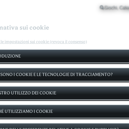
Giochi, Cate
mativa sui cookie
le impostazioni sui cookie (revoca il consenso)
ODUZIONE
SONO I COOKIE E LE TECNOLOGIE DI TRACCIAMENTO?
STRO UTILIZZO DEI COOKIE
É UTILIZZIAMO I COOKIE