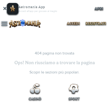
Astromania App
APRI
Accedi all'app per giocare al meglio
ACCEDI
REGISTRATI
404 pagina non trovata
Ops! Non riusciamo a trovare la pagina
Scopri le sezioni più popolari.
SPORT
CASINÒ