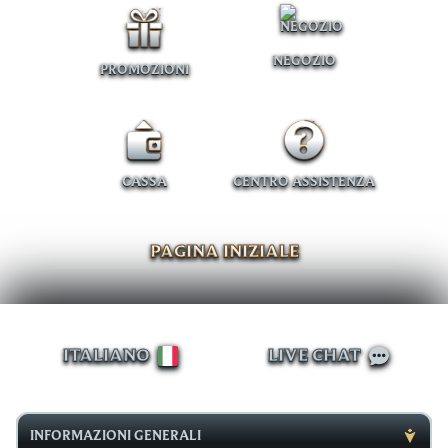
NEGOZIO
PROMOZIONI
CASSA
CENTRO ASSISTENZA
PAGINA INIZIALE
ITALIANO
LIVE CHAT
INFORMAZIONI GENERALI