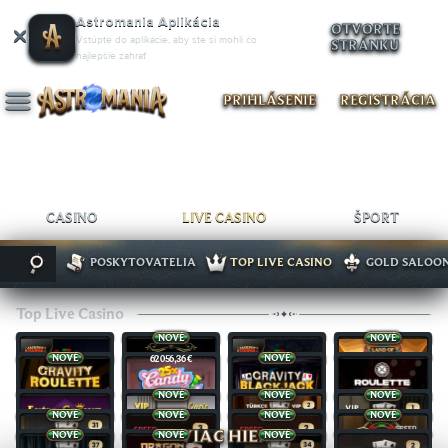
Astromania Aplikácia
OTVORTE
Vstúpte do aplikácie, aby ste si mohli čo
STRÁNKU
najlepšie zahrať
PRIHLÁSENIE
REGISTRÁCIA
CASINO
LIVE CASINO
ŠPORT
POSKYTOVATELIA
TOP LIVE CASINO
GOLD SALOO
Top Live Casino
NOVÉ
NOVÉ
NOVÉ
NOVÉ
62 056,36 €
NOVÉ
NOVÉ
NOVÉ
NOVÉ
NOVÉ
NOVÉ
NOVÉ
VIAC HIER
NOVÉ
NOVÉ
NOVÉ