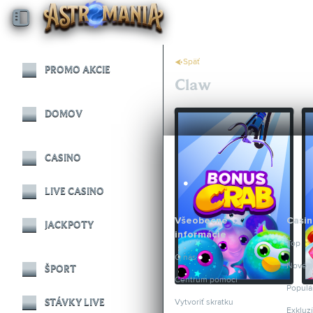
Späť
PROMO AKCIE
Claw
HRAJTE
DOMOV
CASINO
LIVE CASINO
DEMO
Všeobecné
Casi
JACKPOTY
informácie
Top
O nás
Nové
ŠPORT
Centrum pomoci
Populá
STÁVKY LIVE
Vytvoriť skratku
Exkluz