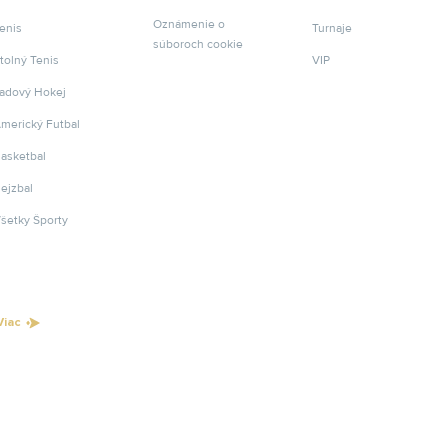
Oznámenie o
enis
Turnaje
súboroch cookie
tolný Tenis
VIP
adový Hokej
Všeobecné
merický Futbal
obchodné
asketbal
podmienky
ejzbal
šetky Športy
Viac