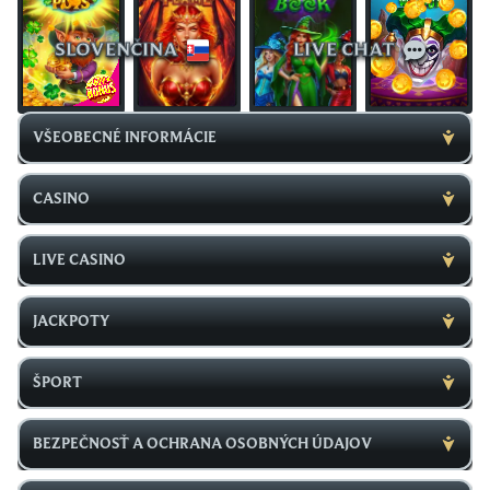
SLOVENČINA
LIVE CHAT
VŠEOBECNÉ INFORMÁCIE
CASINO
LIVE CASINO
JACKPOTY
ŠPORT
BEZPEČNOSŤ A OCHRANA OSOBNÝCH ÚDAJOV