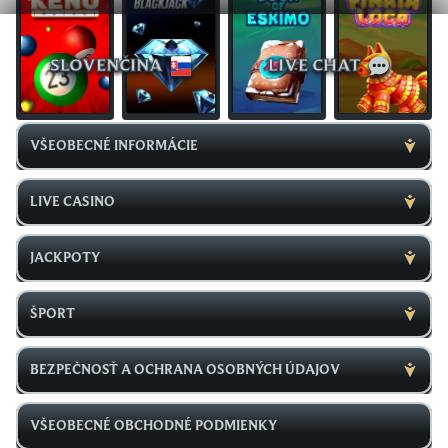
SLOVENČINA
LIVE CHAT
VŠEOBECNÉ INFORMÁCIE
LIVE CASINO
JACKPOTY
ŠPORT
BEZPEČNOSŤ A OCHRANA OSOBNÝCH ÚDAJOV
VŠEOBECNÉ OBCHODNÉ PODMIENKY