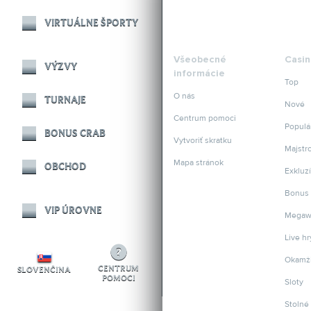
VIRTUÁLNE ŠPORTY
Všeobecné
Casi
VÝZVY
informácie
Top
O nás
TURNAJE
Nové
Centrum pomoci
Populá
BONUS CRAB
Vytvoriť skratku
Majstr
Mapa stránok
OBCHOD
Exkluz
Bonus
VIP ÚROVNE
Megaw
Live hr
Platby
Okamži
CENTRUM
SLOVENČINA
POMOCI
Sloty
Stolné