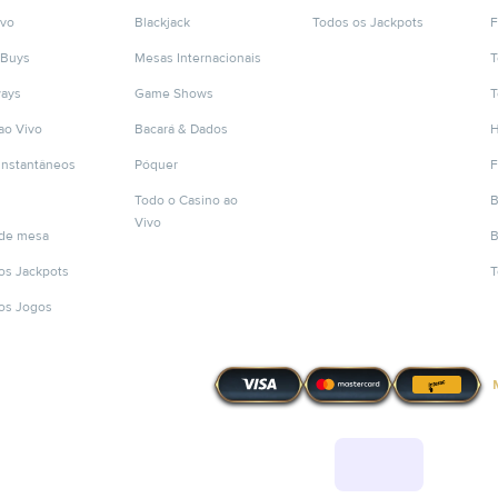
ivo
Blackjack
Todos os Jackpots
F
 Buys
Mesas Internacionais
T
ays
Game Shows
T
ao Vivo
Bacará & Dados
H
Instantâneos
Póquer
F
Todo o Casino ao
B
Vivo
de mesa
B
os Jackpots
T
os Jogos