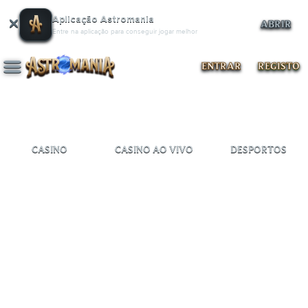
Aplicação Astromania
ABRIR
Entre na aplicação para conseguir jogar melhor
ENTRAR
REGISTO
CASINO
CASINO AO VIVO
DESPORTOS