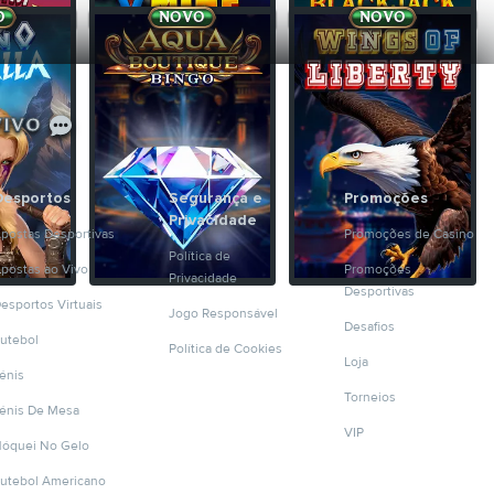
DEMO
DEMO
R
JOGAR
JOGAR
O
NOVO
NOVO
DEMO
DEMO
DEMO
DEMO
DEMO
DEMO
VIVO
DEMO
DEMO
Desportos
Segurança e
Promoções
Privacidade
postas Desportivas
Promoções de Casino
Política de
postas ao Vivo
Promoções
Privacidade
Desportivas
esportos Virtuais
Jogo Responsável
Desafios
utebol
Política de Cookies
Loja
énis
Torneios
énis De Mesa
VIP
óquei No Gelo
Termos e
utebol Americano
Condições