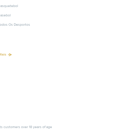
asquetebol
asebol
odos Os Desportos
Mais
s customers over 18 years of age