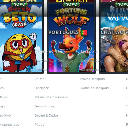
DEMO
DEMO
DEMO
JOGAR
JOGAR
JOGA
NOVO
NOVO
NOV
DEMO
DEMO
DEMO
DEMO
DEMO
DEMO
DEMO
DEMO
DEMO
PORTUGUÊS
CHAT AO 
DEMO
DEMO
DEMO
no
Casino ao Vivo
Jackpots
Top Casino ao Vivo
Jackpots Quentes
A
Gold Saloon
Jackpots da Sorte
A
r
Roleta
Novos Jackpots
D
ivo
Blackjack
Todos os Jackpots
F
 Buys
Mesas Internacionais
T
ays
Game Shows
T
ao Vivo
Bacará & Dados
H
Instantâneos
Póquer
F