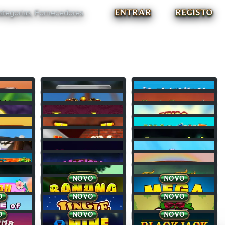
ENTRAR
REGISTO
ategorias, Fornecedores
R
JOGAR
JOGAR
R
JOGAR
JOGAR
R
JOGAR
JOGAR
R
JOGAR
JOGAR
R
JOGAR
JOGAR
R
JOGAR
JOGAR
DEMO
DEMO
R
JOGAR
JOGAR
DEMO
DEMO
R
JOGAR
JOGAR
DEMO
DEMO
R
JOGAR
JOGAR
DEMO
DEMO
NOVO
NOVO
DEMO
DEMO
R
JOGAR
JOGAR
O
NOVO
NOVO
DEMO
DEMO
R
JOGAR
JOGAR
DEMO
DEMO
O
NOVO
NOVO