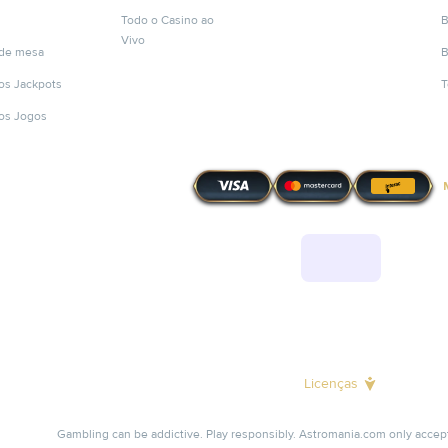
Todo o Casino ao
B
Vivo
de mesa
B
os Jackpots
T
os Jogos
Licenças
Gambling can be addictive. Play responsibly.
Astromania.com
only accept