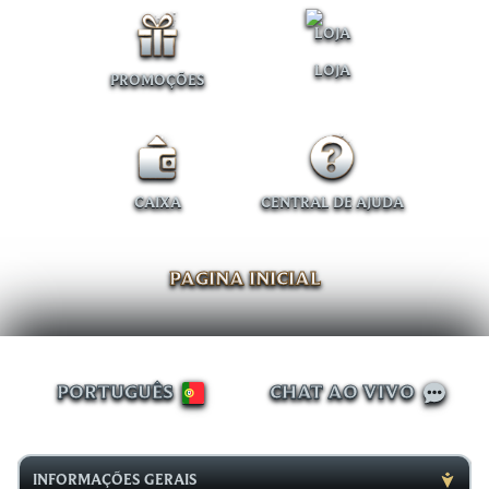
LOJA
PROMOÇÕES
CAIXA
CENTRAL DE AJUDA
PAGINA INICIAL
PORTUGUÊS
CHAT AO VIVO
INFORMAÇÕES GERAIS