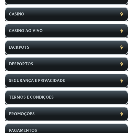
CASINO
CASINO AO VIVO
JACKPOTS
DESPORTOS
SEGURANÇA E PRIVACIDADE
TERMOS E CONDIÇÕES
PROMOÇÕES
PAGAMENTOS