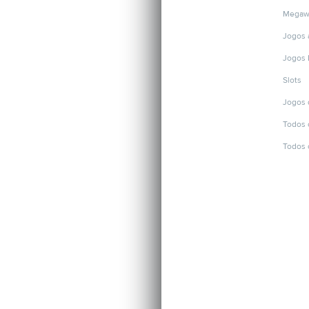
Megaw
Jogos 
Pagamentos
Jogos 
Slots
Jogos 
Todos 
Todos 