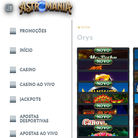
Voltar
PROMOÇÕES
Oryx
JOGAR
INÍCIO
NOVO
JOGAR
NOVO
CASINO
JOGAR
JOGAR
NOVO
CASINO AO VIVO
DEMO
JOGAR
DEMO
JACKPOTS
JOGAR
NOVO
DEMO
JOGAR
APOSTAS
NOVO
DEMO
DESPORTIVAS
JOGAR
NOVO
DEMO
APOSTAS AO VIVO