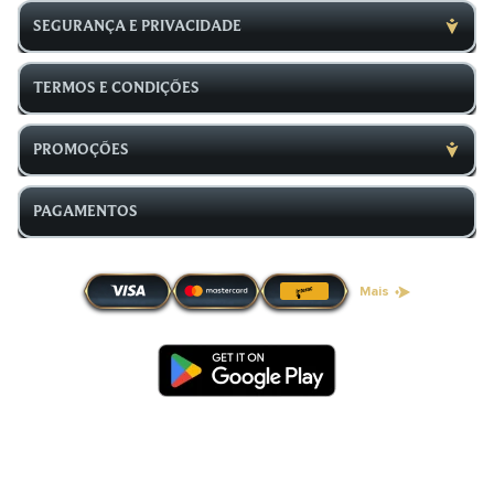
SEGURANÇA E PRIVACIDADE
TERMOS E CONDIÇÕES
PROMOÇÕES
PAGAMENTOS
Mais