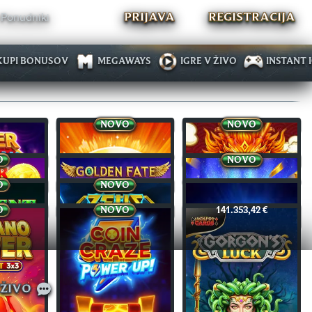
PRIJAVA
REGISTRACIJA
, Ponudniki
KUPI BONUSOV
MEGAWAYS
IGRE V ŽIVO
INSTANT 
TE
IGRAJTE
IGRAJTE
NOVO
NOVO
TE
IGRAJTE
IGRAJTE
O
NOVO
TE
IGRAJTE
IGRAJTE
O
NOVO
ČIN
DEMO NAČIN
DEMO NAČIN
TE
IGRAJTE
IGRAJTE
O
NOVO
141.353,42 €
ČIN
DEMO NAČIN
DEMO NAČIN
ČIN
DEMO NAČIN
DEMO NAČIN
 ŽIVO
ČIN
DEMO NAČIN
DEMO NAČIN