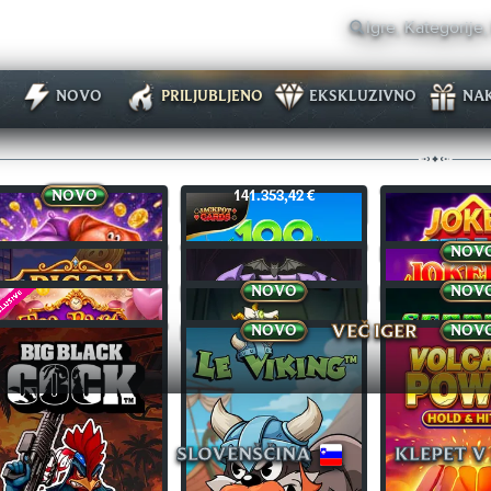
Igre, Kategorije
NOVO
PRILJUBLJENO
EKSKLUZIVNO
NA
IGRAJTE
IGRAJTE
IGRAJ
NOVO
141.353,42 €
IGRAJTE
IGRAJTE
IGRAJ
NOV
IGRAJTE
IGRAJTE
IGRAJ
NOVO
NOV
DEMO NAČIN
DEMO NAČIN
DEMO NA
IGRAJTE
IGRAJTE
IGRAJ
VEČ IGER
NOVO
NOV
DEMO NAČIN
DEMO NAČIN
DEMO NA
DEMO NAČIN
DEMO NAČIN
DEMO NA
SLOVENŠČINA
KLEPET V
DEMO NAČIN
DEMO NAČIN
DEMO NA