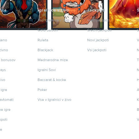
nica
Igralnica v živo
Jackpoti
Top Igralnica v živo
Vroči jackpoti
Š
Gold Saloon
Srečni jackpoti
S
ljeno
Ruleta
Novi jackpoti
V
zivno
Blackjack
Vsi jackpoti
 bonusov
Mednarodne mize
T
ays
Igralni Šovi
N
živo
Baccarat & kocke
H
 igre
Poker
A
 avtomati
Vse v Igralnici v živo
K
e igre
B
kpoti
V
re