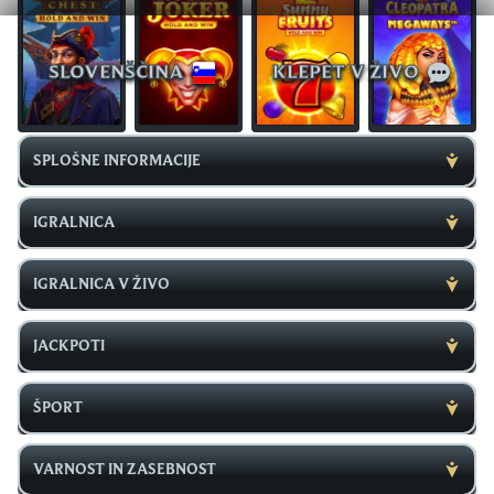
SLOVENŠČINA
KLEPET V ŽIVO
SPLOŠNE INFORMACIJE
IGRALNICA
IGRALNICA V ŽIVO
JACKPOTI
ŠPORT
VARNOST IN ZASEBNOST