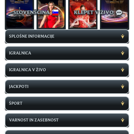
SLOVENŠČINA
KLEPET V ŽIVO
SPLOŠNE INFORMACIJE
IGRALNICA
IGRALNICA V ŽIVO
JACKPOTI
ŠPORT
VARNOST IN ZASEBNOST