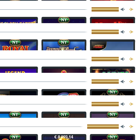
DEMO
DEMO
DEMO
SE ALLE (655)
SPILL
SPILL
SPILL
NY
SE ALLE (632)
DEMO
DEMO
DEMO
SPILL
SPILL
SPILL
NY
NY
DEMO
DEMO
DEMO
SE ALLE (199)
SPILL
SPILL
SPILL
DEMO
DEMO
DEMO
SE ALLE (668)
SPILL
SPILL
SPILL
NY
SE ALLE (264)
DEMO
DEMO
DEMO
SPILL
SPILL
SPILL
NY
NY
NY
SE ALLE (11248)
DEMO
DEMO
DEMO
SPILL
SPILL
SPILL
NY
€ 8 093,14
NY