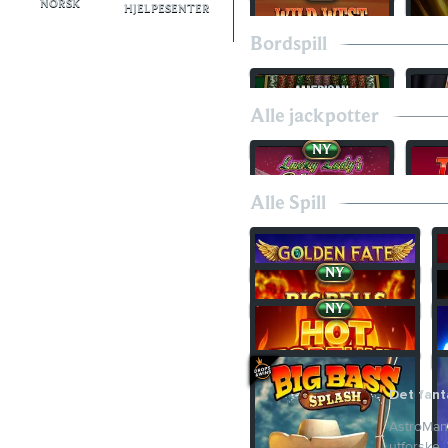
NORSK
HJELPESENTER
DEMO
Bordspill
SPILL
DEMO
Alle jackpotter
SPILL
NY
DEMO
Alle Spill
SPILL
DEMO
SPILL
NY
SPILL
NY
DEMO
SPILL
DEMO
Det fant
AstroMani
DEMO
utforske.