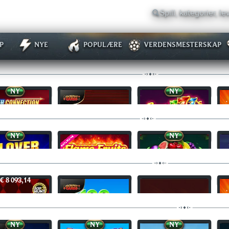
Spill, kategorier, l
P
NYE
POPULÆRE
VERDENSMESTERSKAP
SPILL
SPILL
SPILL
NY
NY
SPILL
SPILL
SPILL
NY
NY
DEMO
DEMO
DEMO
SPILL
SPILL
SPILL
€ 8 093,14
DEMO
DEMO
DEMO
SPILL
SPILL
SPILL
NY
NY
NY