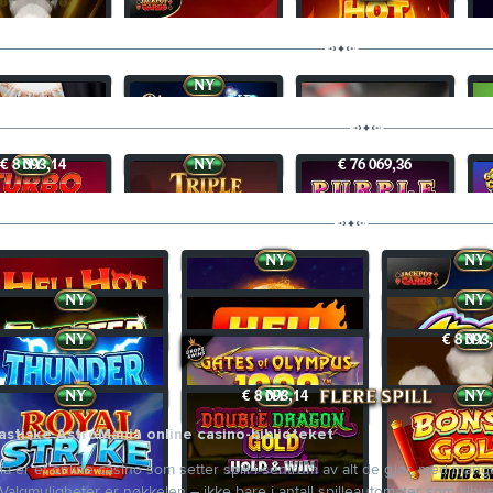
DEMO
DEMO
DEMO
SPILL
SPILL
SPILL
NY
DEMO
DEMO
DEMO
SPILL
SPILL
SPILL
€ 8 093,14
NY
NY
€ 76 069,36
DEMO
DEMO
DEMO
SPILL
SPILL
SPIL
NY
NY
DEMO
DEMO
DEMO
SPILL
SPILL
SPIL
NY
NY
SPILL
SPILL
SPIL
NY
€ 8 093
NY
DEMO
DEMO
DEMO
SPILL
SPILL
SPIL
FLERE SPILL
NY
€ 8 093,14
NY
NY
DEMO
DEMO
DEMO
astiske AstroMania online casino-biblioteket
a er et online casino som setter spill i sentrum av alt de gjør, med mange
DEMO
DEMO
DEMO
 Valgmuligheter er nøkkelen – ikke bare i antall spilleautomater som tilbys,