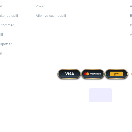
 online som AstroMania ble mer populære enn fysiske casinoer, ble teknol
ll
Poker
A
es grenser for hva spillutviklere kan implementere. Derfor har nettstedet
erandørene for å tilby de mest imponerende og grafisk slående spillene.
kelige spill
Alle live casinospill
B
ll på sitt beste kombinerer filmatiske lydeffekter og spillopplevelse med d
automater
B
t er en type underholdning du ikke finner noe annet sted i casino onlin
ll
A
omater er ikke bare innovative når det gjelder presentasjon, selv om det 
ckpotter
nikken utgjør i mange tilfeller en helt ny måte å spille på og engasjere s
Mania og vårt syn på hvordan et online casino skal være.
ll
ia har de beste tilbudene innen casino online
an se av AstroManias velkomsttilbud, tar vi kampanjene våre på alvor. De
pillerne våre for gitt. Jevnlige tilbud på tvers av alle markeder er alltid ti
er cashback, turneringer, gratisspinn eller gratisspill, legger vi stadig til n
lig talt i noen tilfeller – å følge med på hva som tilbys.
automater er dette også en flott mulighet til å prøve noe nytt uten å risike
 innovasjoner som er implementert, og hvis det er en klassiker, kan du o
line har utviklet seg enormt siden starten av internett, og innovasjon ha
a ligger i forkant av disse endringene, med nye måter å se på hva som k