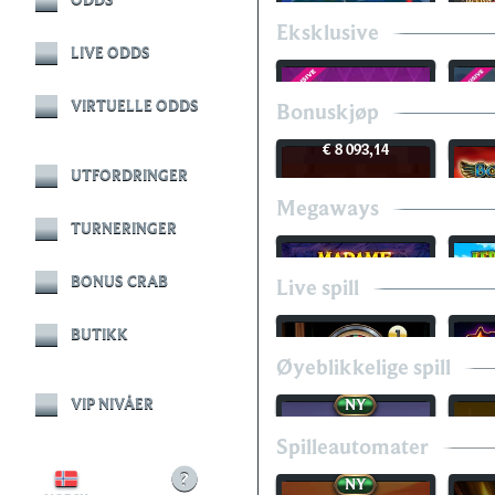
ODDS
DEMO
Eksklusive
LIVE ODDS
SPILL
VIRTUELLE ODDS
Bonuskjøp
DEMO
SPILL
€ 8 093,14
UTFORDRINGER
DEMO
Megaways
TURNERINGER
SPILL
BONUS CRAB
DEMO
Live spill
SPILL
BUTIKK
Øyeblikkelige spill
DEMO
SPILL
VIP NIVÅER
NY
Spilleautomater
DEMO
SPILL
NY