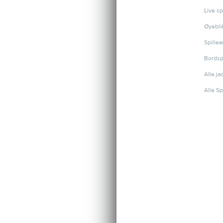
Da casino
Betalinger
Live spi
ikke finn
beste lev
Øyeblik
Casinospi
Spille
Resultate
Bordspi
Spilleaut
Alle ja
Spillmeka
med Astro
Alle Spi
AstroMan
Som man k
tar ikke s
dette.
Enten det 
– bokstave
For spille
se hvilke
Casino on
AstroMani