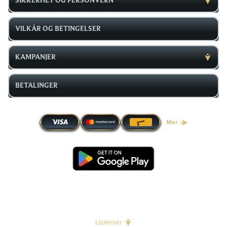
SIKKERHET OG PERSONVERN
VILKÅR OG BETINGELSER
KAMPANJER
BETALINGER
Mer
Lisenser