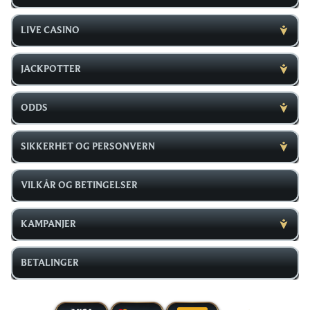
LIVE CASINO
JACKPOTTER
ODDS
SIKKERHET OG PERSONVERN
VILKÅR OG BETINGELSER
KAMPANJER
BETALINGER